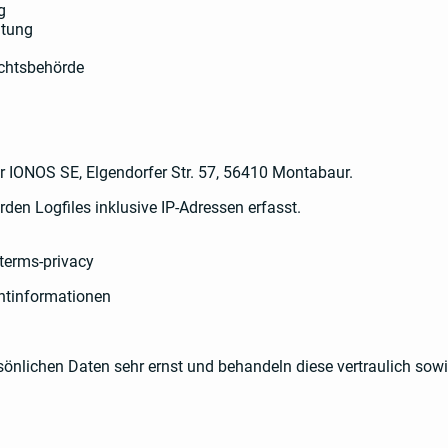
g
itung
ichtsbehörde
r IONOS SE, Elgendorfer Str. 57, 56410 Montabaur.
en Logfiles inklusive IP-Adressen erfasst.
terms-privacy
chtinformationen
önlichen Daten sehr ernst und behandeln diese vertraulich sow